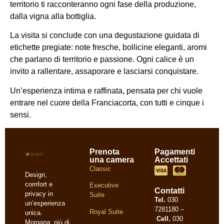
territorio ti racconteranno ogni fase della produzione,
dalla vigna alla bottiglia.
La visita si conclude con una degustazione guidata di
etichette pregiate: note fresche, bollicine eleganti, aromi
che parlano di territorio e passione. Ogni calice è un
invito a rallentare, assaporare e lasciarsi conquistare.
Un’esperienza intima e raffinata, pensata per chi vuole
entrare nel cuore della Franciacorta, con tutti e cinque i
sensi.
Prenota
Pagamenti
una camera
Accettati
Classic
Design,
comfort e
Executive
Contatti
privacy in
Suite
Tel.
030
un’esperienza
7281180 –
Royal Suite
unica.
Cell.
030
Morgana: più di